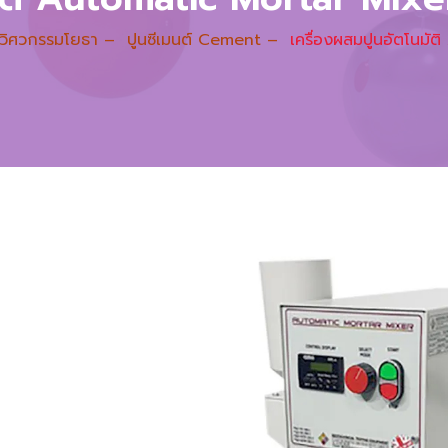
วิศวกรรมโยธา
–
ปูนซีเมนต์ Cement
–
เครื่องผสมปูนอัตโนมั