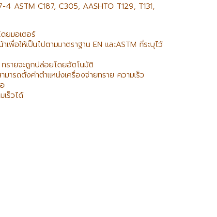
617-4 ASTM C187, C305, AASHTO T129, T131,
นโดยมอเตอร์
หน้าเพื่อให้เป็นไปตามมาตราฐาน EN และASTM ที่ระบุไว้
ี ทรายจะถูกปล่อยโดยอัตโนมัติ
ารถตั้งค่าตำแหน่งเครื่องจ่ายทราย ความเร็ว
จอ
เร็วได้