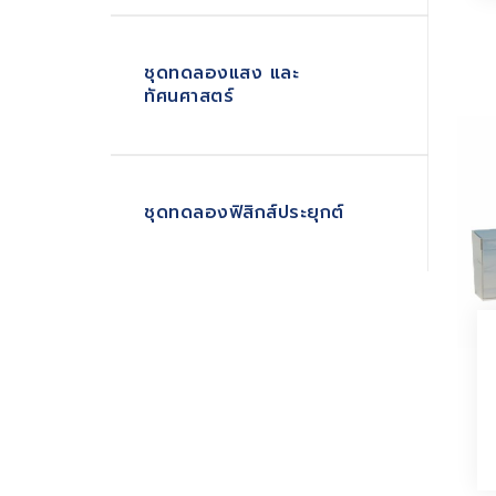
ชุดทดลองแสง และ
ทัศนศาสตร์
ชุดทดลองฟิสิกส์ประยุกต์