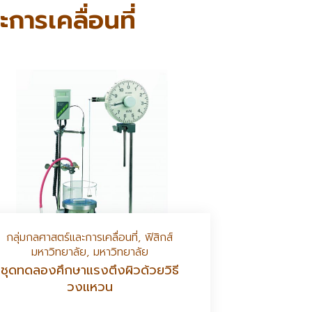
ารเคลื่อนที่
กลุ่มกลศาสตร์และการเคลื่อนที่, ฟิสิกส์
มหาวิทยาลัย, มหาวิทยาลัย
ชุดทดลองศึกษาแรงตึงผิวด้วยวิธี
วงแหวน