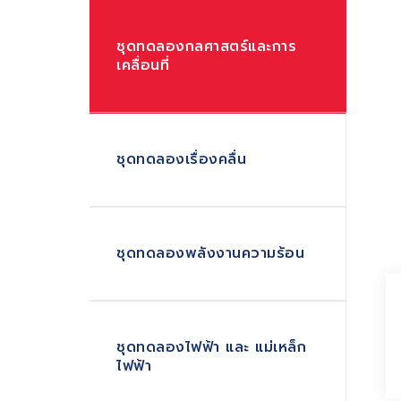
ชุดทดลองกลศาสตร์และการ
เคลื่อนที่
ชุดทดลองเรื่องคลื่น
ชุดทดลองพลังงานความร้อน
ชุดทดลองไฟฟ้า และ แม่เหล็ก
ไฟฟ้า