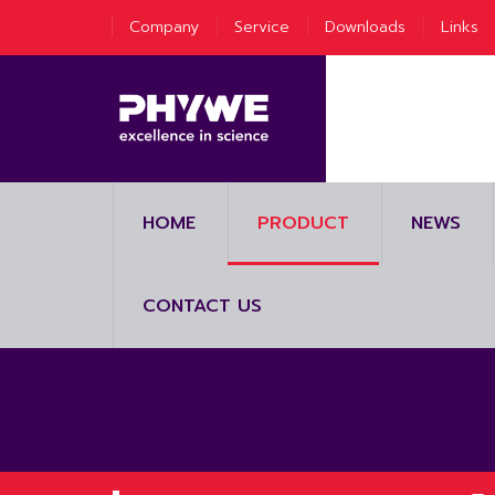
Company
Service
Downloads
Links
HOME
PRODUCT
NEWS
CONTACT US