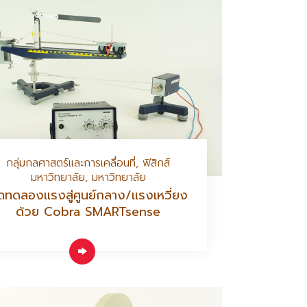
กลุ่มกลศาสตร์และการเคลื่อนที่, ฟิสิกส์
มหาวิทยาลัย, มหาวิทยาลัย
ุดทดลองแรงสู่ศูนย์กลาง/แรงเหวี่ยง
ด้วย Cobra SMARTsense