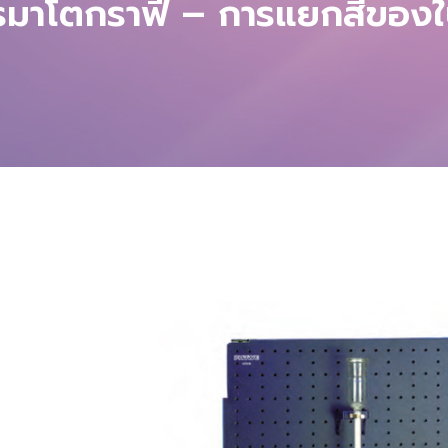
มาโตกราฟี – การแยกสีของใ