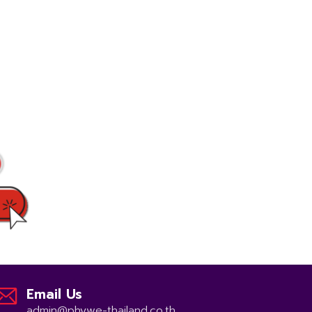
Email Us
admin@phywe-thailand.co.th