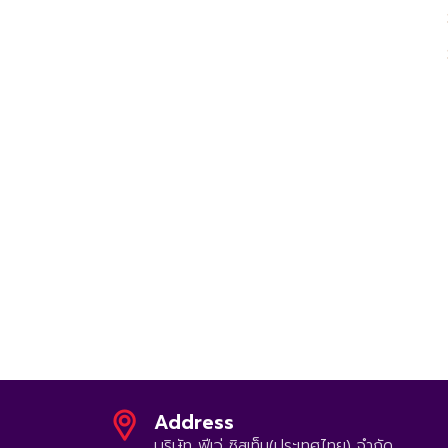
Address
บริษัท ฟีเว่ ซิสเท็ม(ประเทศไทย) จำกัด