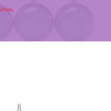
้ำในดิน