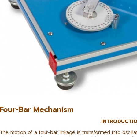
Four-Bar Mechanism
INTRODUCTI
The motion of a four-bar linkage is transformed into oscilla