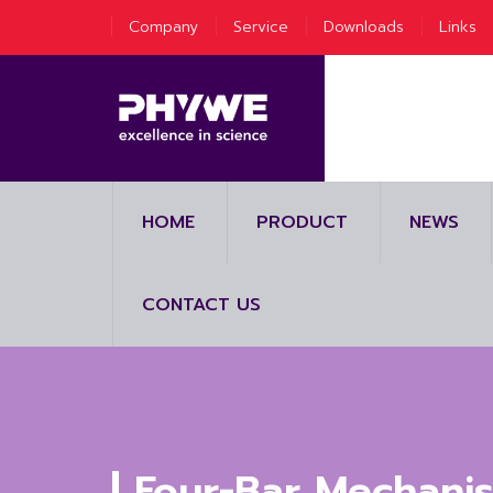
Company
Service
Downloads
Links
HOME
PRODUCT
NEWS
CONTACT US
Four-Bar Mechani