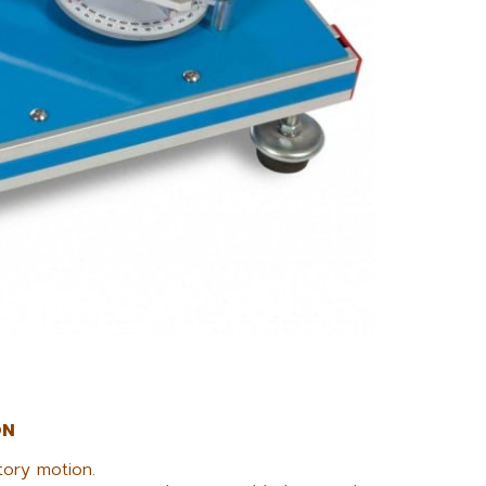
ON
tory motion.