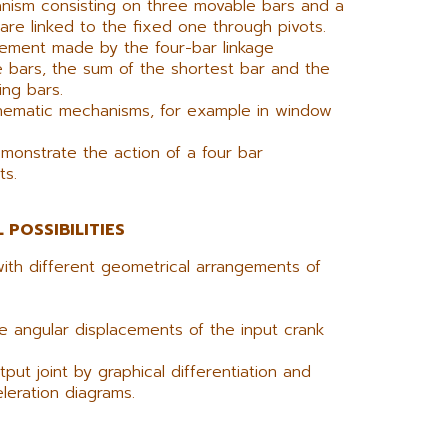
anism consisting on three movable bars and a
are linked to the fixed one through pivots.
vement made by the four-bar linkage
bars, the sum of the shortest bar and the
ing bars.
inematic mechanisms, for example in window
onstrate the action of a four bar
ts.
 POSSIBILITIES
ith different geometrical arrangements of
e angular displacements of the input crank
put joint by graphical differentiation and
leration diagrams.