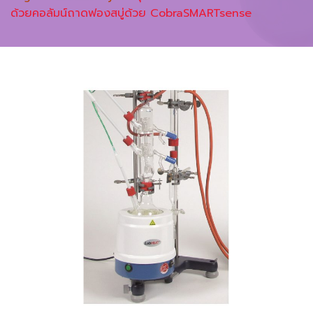
ด้วยคอลัมน์ถาดฟองสบู่ด้วย CobraSMARTsense