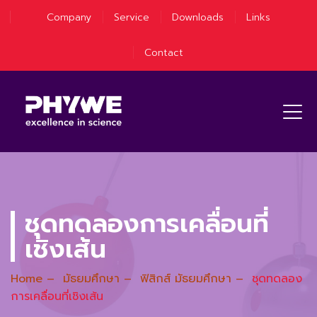
Company
Service
Downloads
Links
Contact
ชุดทดลองการเคลื่อนที่
เชิงเส้น
Home
–
มัธยมศึกษา
–
ฟิสิกส์ มัธยมศึกษา
–
ชุดทดลอง
การเคลื่อนที่เชิงเส้น