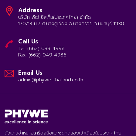
Address
บริษัท ฟีเว่ ซิสเท็ม(ประเทศไทย) จำกัด
170/13 ม.7 ต.บางคูเวียง อ.บางกรวย จ.นนทบุรี 11130
Call Us
Tel: (662) 039 4998
Fax: (662) 049 4986
Email Us
admin@phywe-thailand.co.th
ตัวแทนจำหน่ายเครื่องมือและชุดทดลองเจ้าเดียวในประเทศไทย