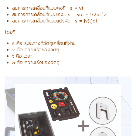
สมการการเคลื่อนที่แบบคงที่ : s = vt
สมการการเคลื่อนที่แบบเร่ง : s = vot + 1/2at^2
สมการการเคลื่อนที่แบบแปรผัน : s = ∫v(t)dt
โดยที่
s คือ ระยะทางที่วัตถุเคลื่อนที่ผ่าน
v คือ ความเร็วของวัตถุ
t คือ เวลา
a คือ ความเร่งของวัตถุ