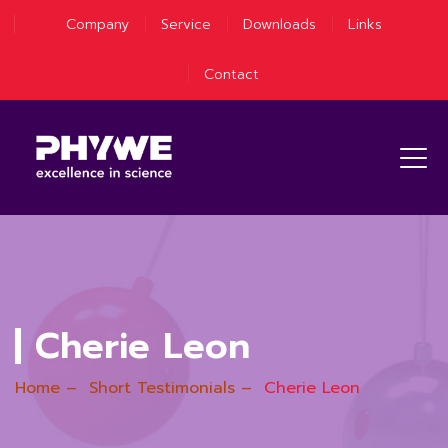
Company
Service
Downloads
Links
Contact
Cherie Leon
Home
–
Short Testimonials
–
Cherie Leon